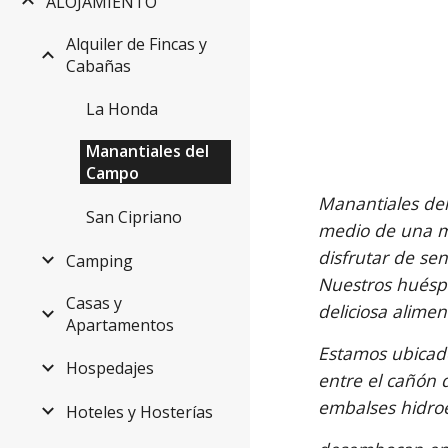
ALOJAMIENTO
Alquiler de Fincas y
Cabañas
La Honda
Manantiales del
Campo
Manantiales del
San Cipriano
medio de una m
disfrutar de sen
Camping
Nuestros huéspe
Casas y
deliciosa alime
Apartamentos
Estamos ubicado
Hospedajes
entre el cañón 
embalses hidroe
Hoteles y Hosterías