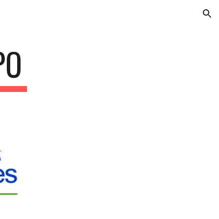
ion
PO