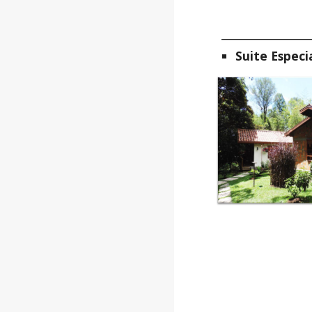
________________
Suite Especia