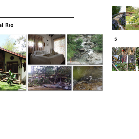
______________________________
l Rio 
s