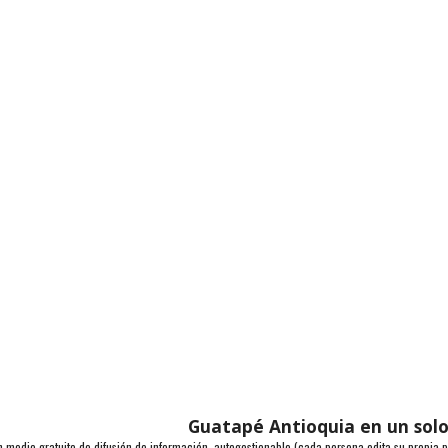
Guatapé Antioquia en un solo
n medio gratuito de difusión de información, autogestionable (cada persona edita su propia p