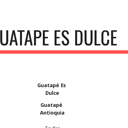
ip to main content
Skip to navigat
UATAPE ES DULCE
Guatapé Es 
Dulce
Guatapé 
Antioquia